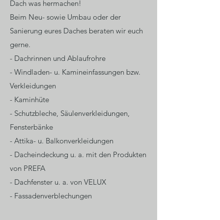
Dach was hermachen!
Beim Neu- sowie Umbau oder der
Sanierung eures Daches beraten wir euch
gerne.
- Dachrinnen und Ablaufrohre
- Windladen- u. Kamineinfassungen bzw.
Verkleidungen
- Kaminhüte
- Schutzbleche, Säulenverkleidungen,
Fensterbänke
- Attika- u. Balkonverkleidungen
- Dacheindeckung u. a. mit den Produkten
von PREFA
- Dachfenster u. a. von VELUX
- Fassadenverblechungen