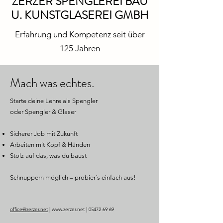
ZERZER SPENGLEREI BAU
U. KUNSTGLASEREI GMBH
Erfahrung und Kompetenz seit über
125 Jahren
Mach was echtes.
Starte deine Lehre als Spengler
oder Spengler & Glaser
Sicherer Job mit Zukunft
Arbeiten mit Kopf & Händen
Stolz auf das, was du baust
Schnuppern möglich – probier´s einfach aus!
office@zerzer.net
|
​www.zerzer.net | 05472 69 69